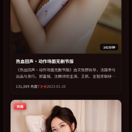
142分钟
热血回声·动作场面无删节版
《热血回声·动作场面无删节版》由文牧野执导，法国参与
出品与发行。郭富城、沈腾领衔主演，王凯、全智贤联袂出
演。在信任崩塌与自我救赎之间反复拉扯。全片以「惊悚」
131,069
热度
7.9
分
2023-01-20
类型为骨架，在叙事、表演与视听上力求统一。定于 2023-
05-06 在内地院线及主流平台同步亮相，2023 年度话题片中
口碑稳健，适合喜欢强情节与人物弧光的观众完整观看。
热播