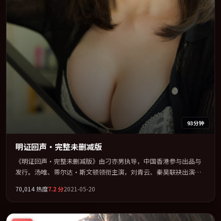
93分钟
明证回声·完整未删减版
《明证回声·完整未删减版》由刁亦男执导，中国香港参与出品与
发行。汤唯、蒂尔达·斯文顿领衔主演，刘青云、秦昊联袂出演。
多条时间线交织，真相在最后一刻才缓缓合拢。全片以「爱情」类
70,014
热度
7.2
分
2021-05-20
型为骨架，在叙事、表演与视听上力求统一。定于 2021-06-12 在内
地院线及主流平台同步亮相，2021 年度话题片中口碑稳健，适合喜
欢强情节与人物弧光的观众完整观看。