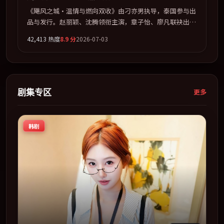
《飓风之城·温情与燃向双收》由刁亦男执导，泰国参与出
品与发行。赵丽颖、沈腾领衔主演，章子怡、廖凡联袂出
演。多条时间线交织，真相在最后一刻才缓缓合拢。全片以
42,413
热度
8.9
分
2026-07-03
「犯罪」类型为骨架，在叙事、表演与视听上力求统一。定
于 2026-01-15 在内地院线及主流平台同步亮相，2026 年度
话题片中口碑稳健，适合喜欢强情节与人物弧光的观众完整
观看。
剧集专区
更多
韩剧