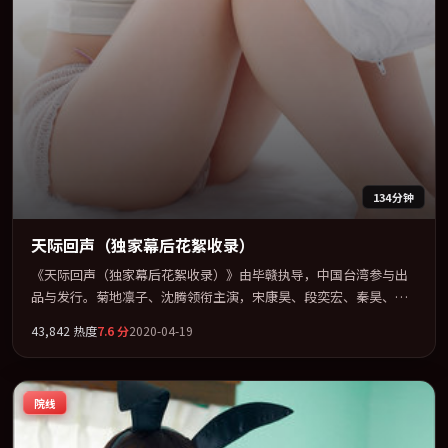
134分钟
天际回声（独家幕后花絮收录）
《天际回声（独家幕后花絮收录）》由毕赣执导，中国台湾参与出
品与发行。菊地凛子、沈腾领衔主演，宋康昊、段奕宏、秦昊、蒂
尔达·斯文顿联袂出演。公路、追车与心理战三线并进，张力持续
43,842
热度
7.6
分
2020-04-19
堆叠。全片以「惊悚」类型为骨架，在叙事、表演与视听上力求统
一。定于 2020-12-27 在内地院线及主流平台同步亮相，2020 年度
话题片中口碑稳健，适合喜欢强情节与人物弧光的观众完整观看。
院线