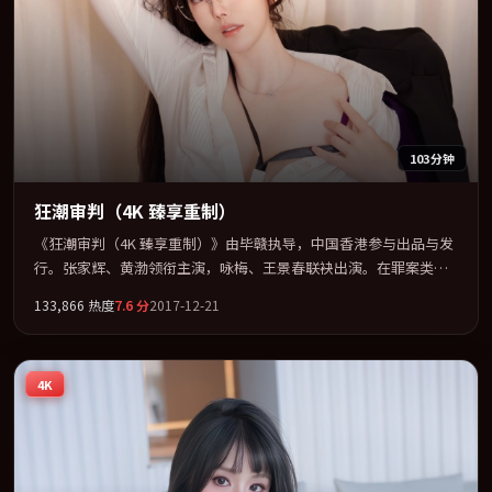
103分钟
狂潮审判（4K 臻享重制）
《狂潮审判（4K 臻享重制）》由毕赣执导，中国香港参与出品与发
行。张家辉、黄渤领衔主演，咏梅、王景春联袂出演。在罪案类型
框架下完成对时代焦虑的隐喻表达。全片以「冒险」类型为骨架，
133,866
热度
7.6
分
2017-12-21
在叙事、表演与视听上力求统一。定于 2017-09-25 在内地院线及主
流平台同步亮相，2017 年度话题片中口碑稳健，适合喜欢强情节与
人物弧光的观众完整观看。
4K