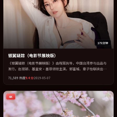
175分钟
银翼疑踪（电影节展映版）
《银翼疑踪（电影节展映版）》由程耳执导，中国台湾参与出品与
发行。赵丽颖、基里安·墨菲领衔主演，郭富城、章子怡联袂出
演。群像并立，每个人物都背负不可告人的过去。全片以「喜剧」
71,589
热度
9.4
分
2019-05-07
类型为骨架，在叙事、表演与视听上力求统一。定于 2019-03-24 在
内地院线及主流平台同步亮相，2019 年度话题片中口碑稳健，适合
喜欢强情节与人物弧光的观众完整观看。
4K