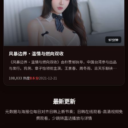
97分钟
风暴边界·温情与燃向双收
《风暴边界·温情与燃向双收》由朴赞郁执导，中国台湾参与出品
与发行。巩俐、章子怡领衔主演，王景春、周冬雨、古天乐联袂出
演。用悬疑外壳包裹对家庭与归属的柔软书写。全片以「犯罪」类
108,033
热度
8.6
分
2021-12-21
型为骨架，在叙事、表演与视听上力求统一。定于 2021-06-22 在内
地院线及主流平台同步亮相，2021 年度话题片中口碑稳健，适合喜
欢强情节与人物弧光的观众完整观看。
最新更新
元数据与海报位每日对齐日韩上新节奏；日韩在线观看-高清视频免
费观看，少跳转直达播放与详情