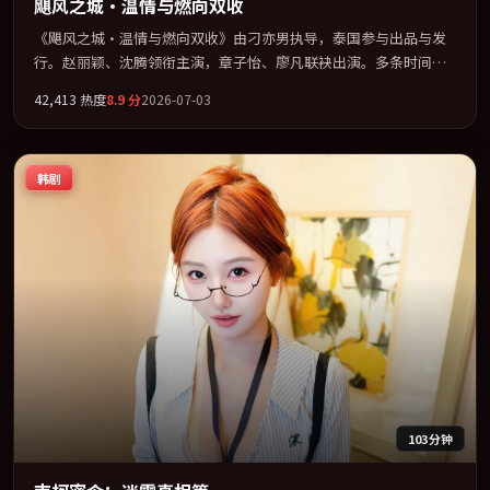
飓风之城·温情与燃向双收
《飓风之城·温情与燃向双收》由刁亦男执导，泰国参与出品与发
行。赵丽颖、沈腾领衔主演，章子怡、廖凡联袂出演。多条时间线
交织，真相在最后一刻才缓缓合拢。全片以「犯罪」类型为骨架，
42,413
热度
8.9
分
2026-07-03
在叙事、表演与视听上力求统一。定于 2026-01-15 在内地院线及主
流平台同步亮相，2026 年度话题片中口碑稳健，适合喜欢强情节与
人物弧光的观众完整观看。
韩剧
103分钟