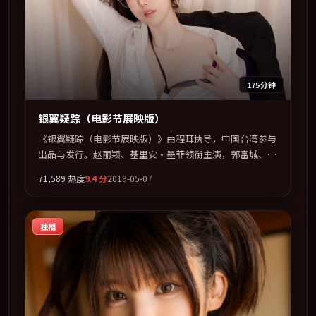
175分钟
银翼疑踪（电影节展映版）
《银翼疑踪（电影节展映版）》由程耳执导，中国台湾参与
出品与发行。赵丽颖、基里安·墨菲领衔主演，郭富城、章
子怡联袂出演。群像并立，每个人物都背负不可告人的过
71,589
热度
9.4
分
2019-05-07
去。全片以「喜剧」类型为骨架，在叙事、表演与视听上力
求统一。定于 2019-03-24 在内地院线及主流平台同步亮
相，2019 年度话题片中口碑稳健，适合喜欢强情节与人物
独播
弧光的观众完整观看。