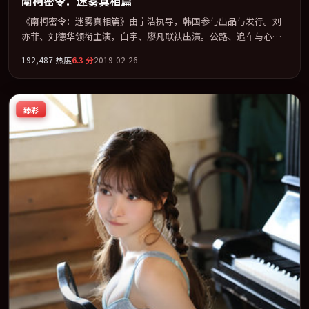
南柯密令：迷雾真相篇
《南柯密令：迷雾真相篇》由宁浩执导，韩国参与出品与发行。刘
亦菲、刘德华领衔主演，白宇、廖凡联袂出演。公路、追车与心理
战三线并进，张力持续堆叠。全片以「犯罪」类型为骨架，在叙
192,487
热度
6.3
分
2019-02-26
事、表演与视听上力求统一。定于 2019-12-08 在内地院线及主流平
台同步亮相，2019 年度话题片中口碑稳健，适合喜欢强情节与人物
弧光的观众完整观看。
臻彩