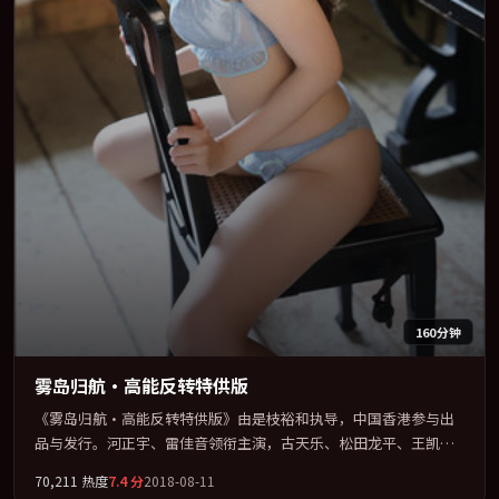
160分钟
雾岛归航·高能反转特供版
《雾岛归航·高能反转特供版》由是枝裕和执导，中国香港参与出
品与发行。河正宇、雷佳音领衔主演，古天乐、松田龙平、王凯、
全智贤联袂出演。在罪案类型框架下完成对时代焦虑的隐喻表达。
70,211
热度
7.4
分
2018-08-11
全片以「冒险」类型为骨架，在叙事、表演与视听上力求统一。定