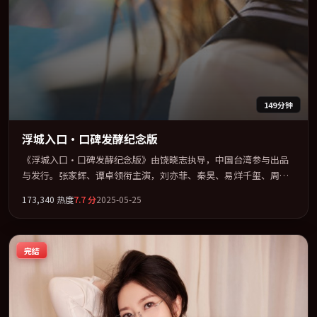
149分钟
浮城入口·口碑发酵纪念版
《浮城入口·口碑发酵纪念版》由饶晓志执导，中国台湾参与出品
与发行。张家辉、谭卓领衔主演，刘亦菲、秦昊、易烊千玺、周迅
联袂出演。视听语言实验感十足，却不失叙事上的共情力。全片以
173,340
热度
7.7
分
2025-05-25
「传记」类型为骨架，在叙事、表演与视听上力求统一。定于
2025-05-25 在内地院线及主流平台同步亮相，2025 年度话题片中口
碑稳健，适合喜欢强情节与人物弧光的观众完整观看。
完结