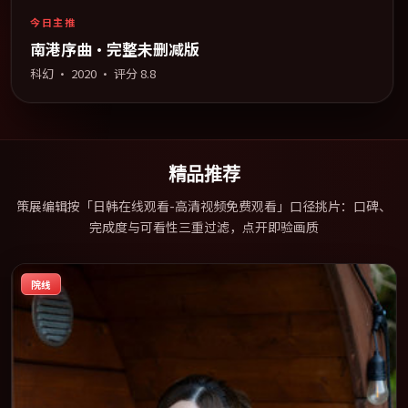
今日主推
南港序曲·完整未删减版
科幻
·
2020
· 评分
8.8
精品推荐
策展编辑按「日韩在线观看-高清视频免费观看」口径挑片：口碑、
完成度与可看性三重过滤，点开即验画质
院线