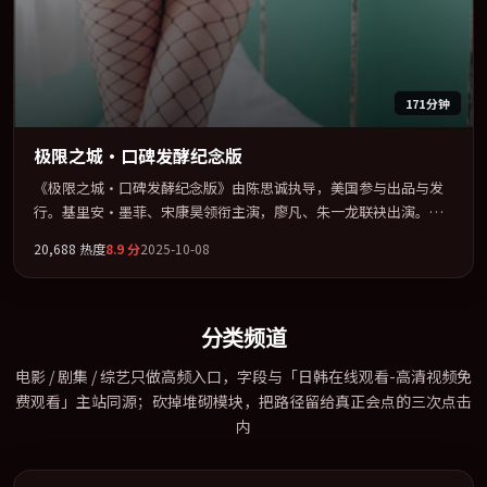
171分钟
极限之城·口碑发酵纪念版
《极限之城·口碑发酵纪念版》由陈思诚执导，美国参与出品与发
行。基里安·墨菲、宋康昊领衔主演，廖凡、朱一龙联袂出演。在
罪案类型框架下完成对时代焦虑的隐喻表达。全片以「奇幻」类型
20,688
热度
8.9
分
2025-10-08
为骨架，在叙事、表演与视听上力求统一。定于 2025-06-03 在内地
院线及主流平台同步亮相，2025 年度话题片中口碑稳健，适合喜欢
强情节与人物弧光的观众完整观看。
分类频道
电影 / 剧集 / 综艺只做高频入口，字段与「日韩在线观看-高清视频免
费观看」主站同源；砍掉堆砌模块，把路径留给真正会点的三次点击
内