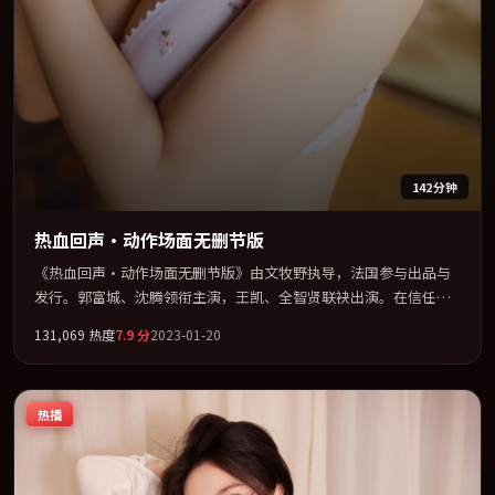
142分钟
热血回声·动作场面无删节版
《热血回声·动作场面无删节版》由文牧野执导，法国参与出品与
发行。郭富城、沈腾领衔主演，王凯、全智贤联袂出演。在信任崩
塌与自我救赎之间反复拉扯。全片以「惊悚」类型为骨架，在叙
131,069
热度
7.9
分
2023-01-20
事、表演与视听上力求统一。定于 2023-05-06 在内地院线及主流平
台同步亮相，2023 年度话题片中口碑稳健，适合喜欢强情节与人物
弧光的观众完整观看。
热播