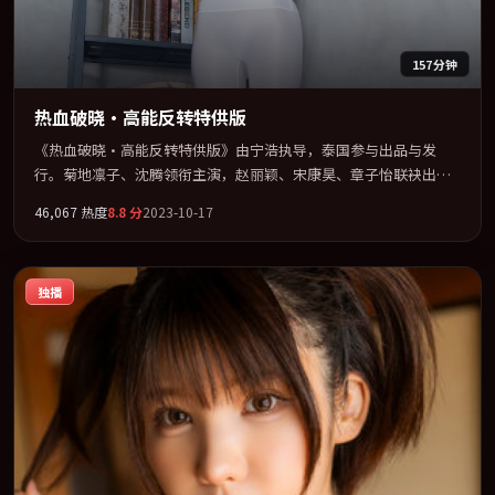
157分钟
热血破晓·高能反转特供版
《热血破晓·高能反转特供版》由宁浩执导，泰国参与出品与发
行。菊地凛子、沈腾领衔主演，赵丽颖、宋康昊、章子怡联袂出
演。在信任崩塌与自我救赎之间反复拉扯。全片以「悬疑」类型为
46,067
热度
8.8
分
2023-10-17
骨架，在叙事、表演与视听上力求统一。定于 2023-11-15 在内地院
线及主流平台同步亮相，2023 年度话题片中口碑稳健，适合喜欢强
情节与人物弧光的观众完整观看。
独播