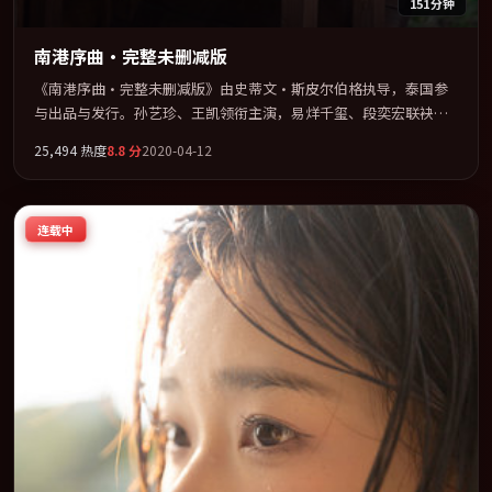
151分钟
南港序曲·完整未删减版
《南港序曲·完整未删减版》由史蒂文·斯皮尔伯格执导，泰国参
与出品与发行。孙艺珍、王凯领衔主演，易烊千玺、段奕宏联袂出
演。在信任崩塌与自我救赎之间反复拉扯。全片以「科幻」类型为
25,494
热度
8.8
分
2020-04-12
骨架，在叙事、表演与视听上力求统一。定于 2020-12-23 在内地院
线及主流平台同步亮相，2020 年度话题片中口碑稳健，适合喜欢强
情节与人物弧光的观众完整观看。
连载中