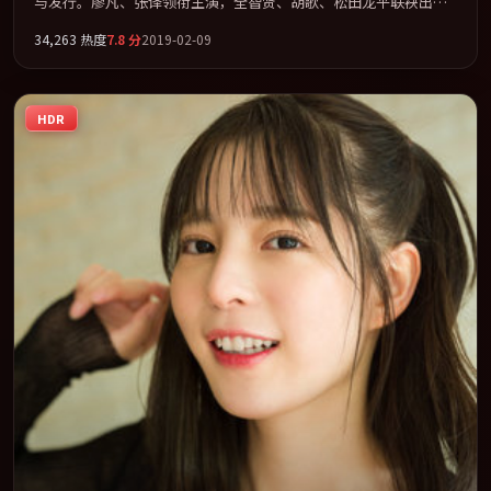
与发行。廖凡、张译领衔主演，全智贤、胡歌、松田龙平联袂出
演。视听语言实验感十足，却不失叙事上的共情力。全片以「犯
34,263
热度
7.8
分
2019-02-09
罪」类型为骨架，在叙事、表演与视听上力求统一。定于 2019-11-
04 在内地院线及主流平台同步亮相，2019 年度话题片中口碑稳健，
适合喜欢强情节与人物弧光的观众完整观看。
HDR