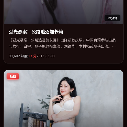
99分钟
弧光悬案：公路追逐加长篇
《弧光悬案：公路追逐加长篇》由陈凯歌执导，中国台湾参与出品
与发行。白宇、张子枫领衔主演，刘德华、木村拓哉联袂出演。以
冷峻镜头剖开都市缝隙里的人性温度。全片以「悬疑」类型为骨
99,602
热度
8.3
分
2016-06-08
架，在叙事、表演与视听上力求统一。定于 2016-06-24 在内地院线
及主流平台同步亮相，2016 年度话题片中口碑稳健，适合喜欢强情
节与人物弧光的观众完整观看。
独播